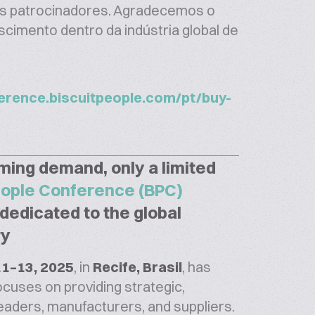
os patrocinadores. Agradecemos o
imento dentro da indústria global de
ference.biscuitpeople.com/pt/buy-
ing demand, only a limited
eople Conference (BPC)
dedicated to the global
ry
1–13, 2025
, in
Recife, Brasil
, has
ocuses on providing strategic,
leaders, manufacturers, and suppliers.