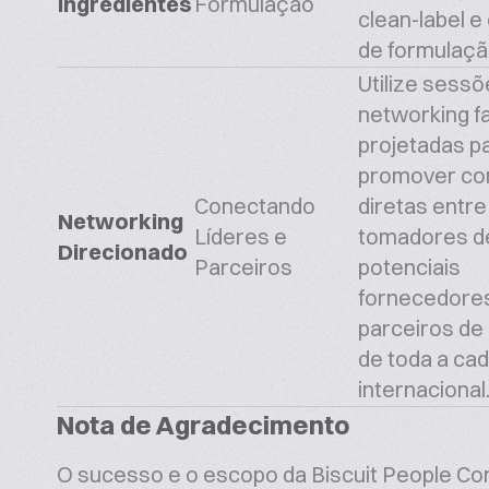
Ingredientes
Formulação
clean-label
e 
de formulaçã
Utilize sessõ
networking fa
projetadas p
promover co
Conectando
diretas entre
Networking
Líderes e
tomadores de
Direcionado
Parceiros
potenciais
fornecedores
parceiros de
de toda a cad
internacional
Nota de Agradecimento
O sucesso e o escopo da Biscuit People Co