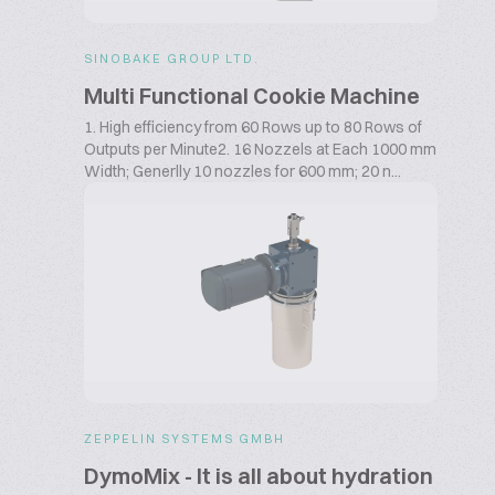
SINOBAKE GROUP LTD.
Multi Functional Cookie Machine
1. High efficiency from 60 Rows up to 80 Rows of
Outputs per Minute2. 16 Nozzels at Each 1000 mm
Width; Generlly 10 nozzles for 600 mm; 20 n...
ZEPPELIN SYSTEMS GMBH
DymoMix - It is all about hydration