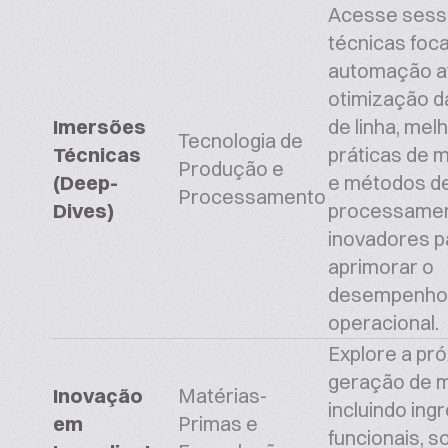
Acesse ses
técnicas foc
automação a
otimização da
Imersões
de linha, mel
Tecnologia de
Técnicas
práticas de 
Produção e
(
Deep-
e métodos d
Processamento
Dives
)
processame
inovadores p
aprimorar o
desempenho
operacional.
Explore a pr
geração de m
Inovação
Matérias-
incluindo ing
em
Primas e
funcionais, s