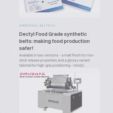
AMMERAAL BELTECH
Dectyl Food Grade synthetic
belts: making food production
safer!
Available in two versions - a matt finish for non-
stick release properties and a glossy variant
tailored for high-grip positioning - Dectyl...