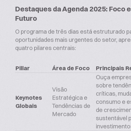
Destaques da Agenda 2025: Foco em
Futuro
O programa de três dias está estruturado p
oportunidades mais urgentes do setor, ap
quatro pilares centrais:
Pillar
Área de Foco
Principais 
Ouça empres
sobre tendê
Visão
críticas, mu
Keynotes
Estratégica e
consumo e es
Globais
Tendências de
de crescime
Mercado
sustentável p
investimentos