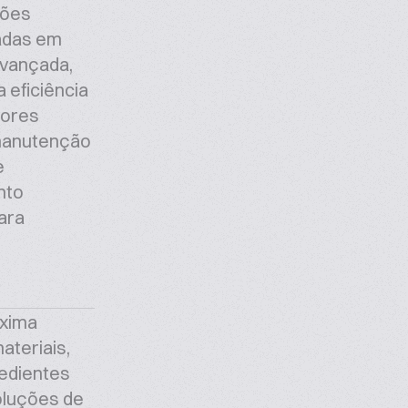
sões
adas em
vançada,
 eficiência
hores
manutenção
e
nto
ara
óxima
ateriais,
redientes
oluções de