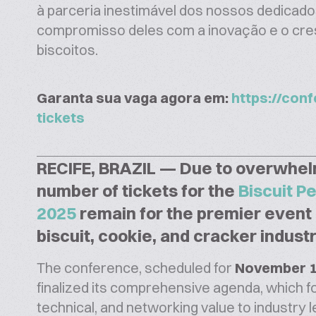
à parceria inestimável dos nossos dedicad
compromisso deles com a inovação e o cresc
biscoitos.
Garanta sua vaga agora em:
https://con
tickets
RECIFE, BRAZIL — Due to overwhelm
number of tickets for the
Biscuit P
2025
remain for the premier event 
biscuit, cookie, and cracker indust
The conference, scheduled for
November 1
finalized its comprehensive agenda, which f
technical, and networking value to industry 