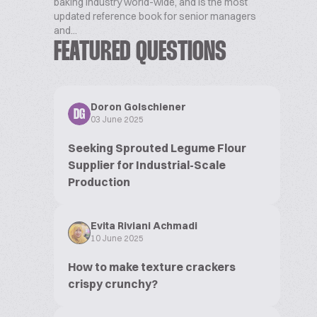
baking industry world-wide, and is the most
updated reference book for senior managers
and...
FEATURED QUESTIONS
Doron Golschiener
DG
03 June 2025
Seeking Sprouted Legume Flour
Supplier for Industrial-Scale
Production
Evita Riviani Achmadi
10 June 2025
How to make texture crackers
crispy crunchy?