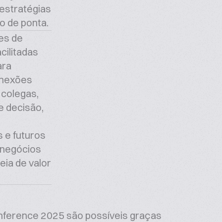
estratégias
o de ponta.
es de
cilitadas
ara
nexões
 colegas,
 decisão,
 e futuros
 negócios
eia de valor
.
nference 2025 são possíveis graças